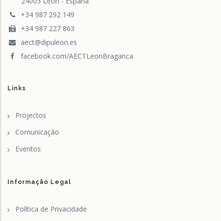
24003 León - España
+34 987 292 149
+34 987 227 863
aect@dipuleon.es
facebook.com/AECTLeonBraganca
Links
Projectos
Comunicação
Eventos
Informação Legal
Política de Privacidade