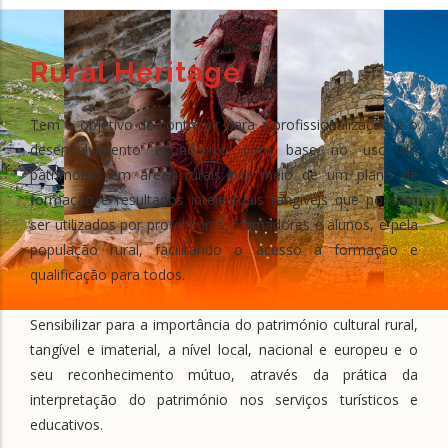
Rural Heritage
Tem o objetivo de contribuir para a profissionalização e o
desenvolvimento económico com base no uso do
património em áreas rurais por meio de um plano de
formação e resultados intelectuais tangíveis que possam
ser utilizados por professores, formadores e alunos, e pela
população rural, facilitando o acesso à formação e
qualificação para todos.
Sensibilizar para a importância do património cultural rural,
tangível e imaterial, a nível local, nacional e europeu e o
seu reconhecimento mútuo, através da prática da
interpretação do património nos serviços turísticos e
educativos.